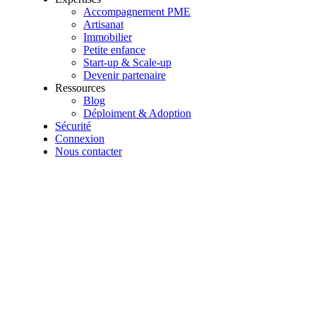
Accompagnement PME
Artisanat
Immobilier
Petite enfance
Start-up & Scale-up
Devenir partenaire
Ressources
Blog
Déploiment & Adoption
Sécurité
Connexion
Nous contacter
#
rh
#
management
#
data-rh
#
sirh
#
decision-strategique
#
transfor
Comment transformer vos rapports RH en
Les responsables RH passent parfois des heures à produire des ra