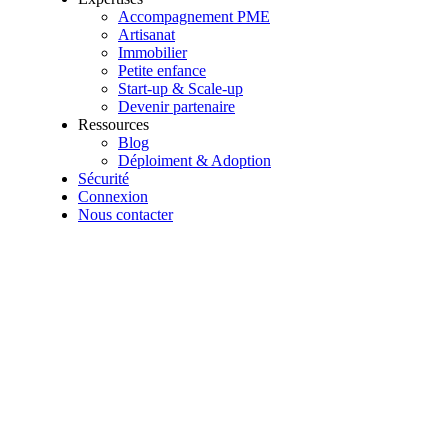
Accompagnement PME
Artisanat
Immobilier
Petite enfance
Start-up & Scale-up
Devenir partenaire
Ressources
Blog
Déploiment & Adoption
Sécurité
Connexion
Nous contacter
Pourquoi la gestion des contrats en crèc